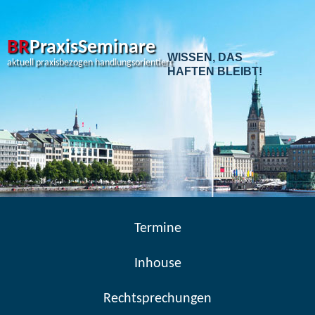
Skip
to
content
BR
PraxisSeminare
WISSEN, DAS
aktuell praxisbezogen handlungsorientiert
HAFTEN BLEIBT!
Termine
Inhouse
Rechtsprechungen