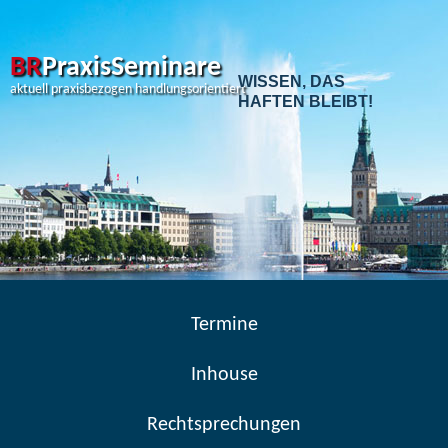
Skip
to
content
BR
PraxisSeminare
WISSEN, DAS
aktuell praxisbezogen handlungsorientiert
HAFTEN BLEIBT!
Termine
Inhouse
Rechtsprechungen